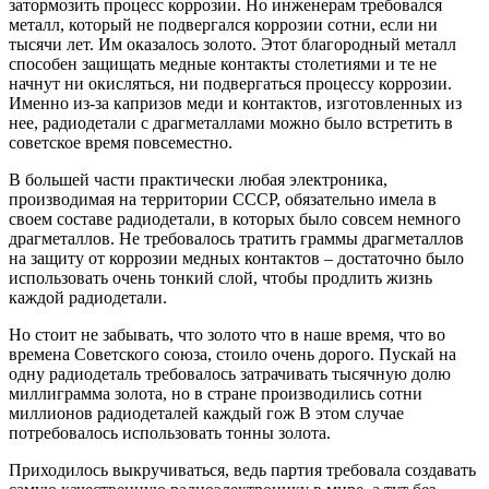
затормозить процесс коррозии. Но инженерам требовался
металл, который не подвергался коррозии сотни, если ни
тысячи лет. Им оказалось золото. Этот благородный металл
способен защищать медные контакты столетиями и те не
начнут ни окисляться, ни подвергаться процессу коррозии.
Именно из-за капризов меди и контактов, изготовленных из
нее, радиодетали с драгметаллами можно было встретить в
советское время повсеместно.
В большей части практически любая электроника,
производимая на территории СССР, обязательно имела в
своем составе радиодетали, в которых было совсем немного
драгметаллов. Не требовалось тратить граммы драгметаллов
на защиту от коррозии медных контактов – достаточно было
использовать очень тонкий слой, чтобы продлить жизнь
каждой радиодетали.
Но стоит не забывать, что золото что в наше время, что во
времена Советского союза, стоило очень дорого. Пускай на
одну радиодеталь требовалось затрачивать тысячную долю
миллиграмма золота, но в стране производились сотни
миллионов радиодеталей каждый гож В этом случае
потребовалось использовать тонны золота.
Приходилось выкручиваться, ведь партия требовала создавать