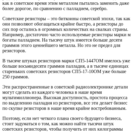
как в советское время этим металлом пытались заменить даже
более дорогое, по сравнению с палладием, серебро.
Советские резисторы – это биткоины советской эпохи, так как
они позволяют обогащаться крайне быстро, а резисторы до
сих пор остались в огромных количествах на свалках страны.
Например, достаточно часто используемые резисторы марки м
богаты палладием. На тысячу штук имеется больше десяти
граммов этого ценнейшего металла. Но это не предел для
резисторов.
В тысяче штуках резисторов марки СП5-1447ОМ имелось уже
больше восьмидесяти граммов палладия, а в тысяче единицах
стареньких советских резисторов СП5-17-10ОМ уже больше
250 граммов.
Эти распространенные в советской радиоэлектронике детали
могут сделать из каждого человека в наше время
мультимиллионера. Высокая доступность, простота процесса
по выделению палладия из резисторов, все эти делает бизнес
по скупке резисторов в наше время крайне востребованным.
Поэтому, если нет четкого плана своего будущего бизнеса,
стоит задуматься о том, как можно найти тысячи штук
советских резисторов, чтобы получить от них килограммы