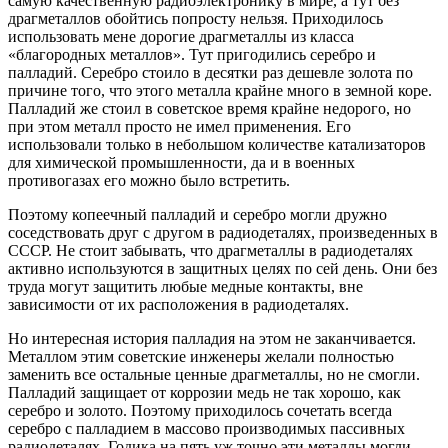
самую качественную радиоэлектронику в мире, а тут без
драгметаллов обойтись попросту нельзя. Приходилось
использовать мене дорогие драгметаллы из класса
«благородных металлов». Тут пригодились серебро и
палладий. Серебро стоило в десятки раз дешевле золота по
причине того, что этого металла крайне много в земной коре.
Палладий же стоил в советское время крайне недорого, но
при этом металл просто не имел применения. Его
использовали только в небольшом количестве катализаторов
для химической промышленности, да и в военных
противогазах его можно было встретить.
Поэтому копеечный палладий и серебро могли дружно
соседствовать друг с другом в радиодеталях, произведенных в
СССР. Не стоит забывать, что драгметаллы в радиодеталях
активно используются в защитных целях по сей день. Они без
труда могут защитить любые медные контакты, вне
зависимости от их расположения в радиодеталях.
Но интересная история палладия на этом не заканчивается.
Металлом этим советские инженеры желали полностью
заменить все остальные ценные драгметаллы, но не смогли.
Палладий защищает от коррозии медь не так хорошо, как
серебро и золото. Поэтому приходилось сочетать всегда
серебро с палладием в массово производимых пассивных
радиодеталях. Годика на пять уж точно эти металлы могли