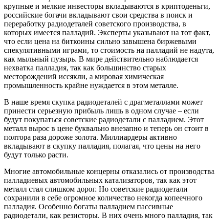
крупные и мелкие инвесторы вкладываются в криптоденьги,
российские богачи вкладывают свои средства в поиск и
переработку радиодеталей советского производства, в
которых имеется палладий. Эксперты указывают на тот факт,
что если цена на биткоины сильно завышена биржевыми
спекулятивными играми, то стоимость на палладий не надута,
как мыльный пузырь. В мире действительно наблюдается
нехватка палладия, так как большинство старых
месторождений иссякли, а мировая химическая
промышленность крайне нуждается в этом металле.
В наше время скупка радиодеталей с драгметаллами может
принести серьезную прибыль лишь в одном случае – если
будут покупаться советские радиодетали с палладием. Этот
металл вырос в цене буквально внезапно и теперь он стоит в
полтора раза дороже золота. Миллиардеры активно
вкладывают в скупку палладия, полагая, что цены на него
будут только расти.
Многие автомобильные концерны отказались от производства
палладиевых автомобильных катализаторов, так как этот
металл стал слишком дорог. Но советские радиодетали
сохранили в себе огромное количество некогда копеечного
палладия. Особенно богаты палладием пассивные
радиодетали, как резисторы. В них очень много палладия, так