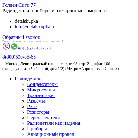
Голден
Сити 77
Радиодетали, приборы и электронные компоненты
detalskupka
info@detalskupka.ru
Обратный звонок
По серьезным вопросам желательно звонить на вотсап!
8(926)
723-77-77
8(800)
500-85-65
г.
Москва
,
Ленинградский проспект, дом 68, стр. 24
, офис 106
(вход с ул. Лизы Чайкиной, дом 1/2) (Метро «Аэропорт», «Сокол»)
Радиодетали
Конденсаторы
Микросхемы
Транзисторы
Разъемы
Реле
Резисторы
Переключатели
Радиодетали как изделия
Приборы
Авиационный провод