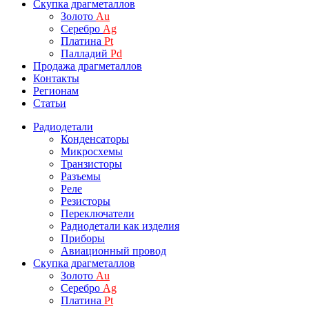
Скупка драгметаллов
Золото
Au
Серебро
Ag
Платина
Pt
Палладий
Pd
Продажа драгметаллов
Контакты
Регионам
Статьи
Радиодетали
Конденсаторы
Микросхемы
Транзисторы
Разъемы
Реле
Резисторы
Переключатели
Радиодетали как изделия
Приборы
Авиационный провод
Скупка драгметаллов
Золото
Au
Серебро
Ag
Платина
Pt