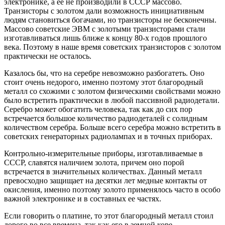
электронике, а ее не производили в СССР массово.
Транзисторы с золотом дали возможность инициативным
людям становиться богачами, но транзисторы не бесконечны.
Массово советские ЭВМ с золотыми транзисторами стали
изготавливаться лишь ближе к концу 80-х годов прошлого
века. Поэтому в наше время советских транзисторов с золотом
практически не осталось.
Казалось бы, что на серебре невозможно разбогатеть. Оно
стоит очень недорого, именно поэтому этот благородный
металл со схожими с золотом физическими свойствами можно
было встретить практически в любой пассивной радиодетали.
Серебро может обогатить человека, так как до сих пор
встречается большое количество радиодеталей с солидным
количеством серебра. Больше всего серебра можно встретить в
советских генераторных радиолампах и в точных приборах.
Контрольно-измерительные приборы, изготавливаемые в
СССР, славятся наличием золота, причем оно порой
встречается в значительных количествах. Данный металл
превосходно защищает на десятки лет медные контакты от
окисления, именно поэтому золото применялось часто в особо
важной электронике и в составных ее частях.
Если говорить о платине, то этот благородный металл стоил
дорого во все времена, так как его в земной коре