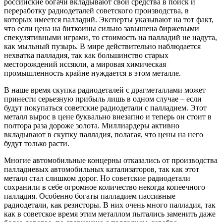
российские богачи вкладывают свои средства в поиск и
переработку радиодеталей советского производства, в
которых имеется палладий. Эксперты указывают на тот факт,
что если цена на биткоины сильно завышена биржевыми
спекулятивными играми, то стоимость на палладий не надута,
как мыльный пузырь. В мире действительно наблюдается
нехватка палладия, так как большинство старых
месторождений иссякли, а мировая химическая
промышленность крайне нуждается в этом металле.
В наше время скупка радиодеталей с драгметаллами может
принести серьезную прибыль лишь в одном случае – если
будут покупаться советские радиодетали с палладием. Этот
металл вырос в цене буквально внезапно и теперь он стоит в
полтора раза дороже золота. Миллиардеры активно
вкладывают в скупку палладия, полагая, что цены на него
будут только расти.
Многие автомобильные концерны отказались от производства
палладиевых автомобильных катализаторов, так как этот
металл стал слишком дорог. Но советские радиодетали
сохранили в себе огромное количество некогда копеечного
палладия. Особенно богаты палладием пассивные
радиодетали, как резисторы. В них очень много палладия, так
как в советское время этим металлом пытались заменить даже