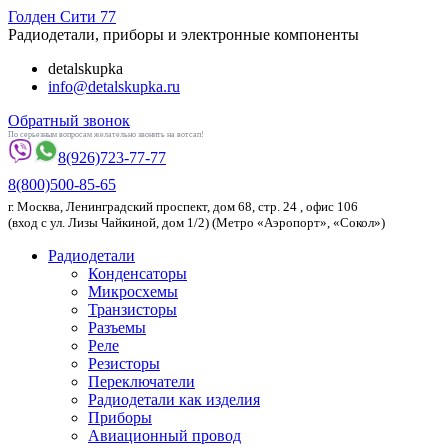
Голден
Сити 77
Радиодетали, приборы и электронные компоненты
detalskupka
info@detalskupka.ru
Обратный звонок
По серьезным вопросам желательно звонить на вотсап!
8(926)
723-77-77
8(800)
500-85-65
г.
Москва
,
Ленинградский проспект, дом 68, стр. 24
, офис 106
(вход с ул. Лизы Чайкиной, дом 1/2) (Метро «Аэропорт», «Сокол»)
Радиодетали
Конденсаторы
Микросхемы
Транзисторы
Разъемы
Реле
Резисторы
Переключатели
Радиодетали как изделия
Приборы
Авиационный провод