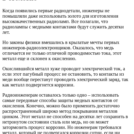
Когда появились первые радиодетали, инженеры не
помышляли даже использовать золото для изготовления
высококачественных радиоламп. Все полагали, что
радиолампы с медными контактами будут служить десятки
лет.
Но законы физики вмешались в крылатые мечты первых
инженеров-радиоэлектронщиков. Оказалось, что медь
отличается не только отличной проводимостью тока, этот
металл еще и склонен к окислению.
Окислившийся металл хуже проводит электрический ток, а
если этот пагубный процесс не остановить, то контакты из
меди вообще перестанут проводить электрический заряд, так
как металл подвергнется коррозии.
Радиоинженерам оставалось только одно – использовать
самые передовые способы защиты медных контактов от
окисления. Конечно, можно было применить достаточно
распространенный широко метод покрывания металлов
цинком. Этот металл не способен на десятки лет сохранить в
нетронутом состоянии сталь или медь, но он может
затормозить процесс коррозии. Но инженерам требовался
металл, который не подвергался коррозии сотни, если ни