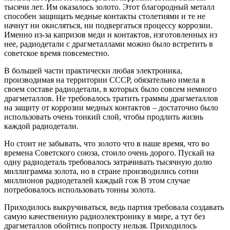
тысячи лет. Им оказалось золото. Этот благородный металл
способен защищать медные контакты столетиями и те не
начнут ни окисляться, ни подвергаться процессу коррозии.
Именно из-за капризов меди и контактов, изготовленных из
нее, радиодетали с драгметаллами можно было встретить в
советское время повсеместно.
В большей части практически любая электроника,
производимая на территории СССР, обязательно имела в
своем составе радиодетали, в которых было совсем немного
драгметаллов. Не требовалось тратить граммы драгметаллов
на защиту от коррозии медных контактов – достаточно было
использовать очень тонкий слой, чтобы продлить жизнь
каждой радиодетали.
Но стоит не забывать, что золото что в наше время, что во
времена Советского союза, стоило очень дорого. Пускай на
одну радиодеталь требовалось затрачивать тысячную долю
миллиграмма золота, но в стране производились сотни
миллионов радиодеталей каждый гож В этом случае
потребовалось использовать тонны золота.
Приходилось выкручиваться, ведь партия требовала создавать
самую качественную радиоэлектронику в мире, а тут без
драгметаллов обойтись попросту нельзя. Приходилось