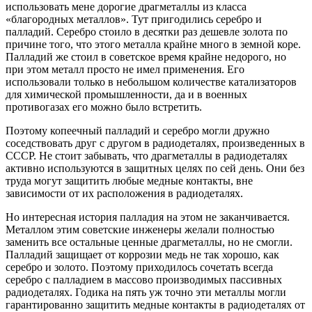
использовать мене дорогие драгметаллы из класса
«благородных металлов». Тут пригодились серебро и
палладий. Серебро стоило в десятки раз дешевле золота по
причине того, что этого металла крайне много в земной коре.
Палладий же стоил в советское время крайне недорого, но
при этом металл просто не имел применения. Его
использовали только в небольшом количестве катализаторов
для химической промышленности, да и в военных
противогазах его можно было встретить.
Поэтому копеечный палладий и серебро могли дружно
соседствовать друг с другом в радиодеталях, произведенных в
СССР. Не стоит забывать, что драгметаллы в радиодеталях
активно используются в защитных целях по сей день. Они без
труда могут защитить любые медные контакты, вне
зависимости от их расположения в радиодеталях.
Но интересная история палладия на этом не заканчивается.
Металлом этим советские инженеры желали полностью
заменить все остальные ценные драгметаллы, но не смогли.
Палладий защищает от коррозии медь не так хорошо, как
серебро и золото. Поэтому приходилось сочетать всегда
серебро с палладием в массово производимых пассивных
радиодеталях. Годика на пять уж точно эти металлы могли
гарантированно защитить медные контакты в радиодеталях от