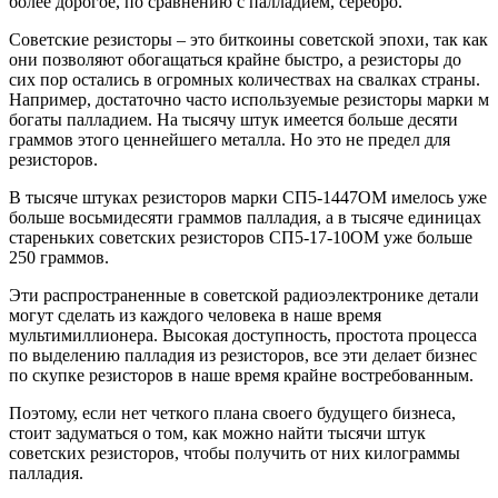
более дорогое, по сравнению с палладием, серебро.
Советские резисторы – это биткоины советской эпохи, так как
они позволяют обогащаться крайне быстро, а резисторы до
сих пор остались в огромных количествах на свалках страны.
Например, достаточно часто используемые резисторы марки м
богаты палладием. На тысячу штук имеется больше десяти
граммов этого ценнейшего металла. Но это не предел для
резисторов.
В тысяче штуках резисторов марки СП5-1447ОМ имелось уже
больше восьмидесяти граммов палладия, а в тысяче единицах
стареньких советских резисторов СП5-17-10ОМ уже больше
250 граммов.
Эти распространенные в советской радиоэлектронике детали
могут сделать из каждого человека в наше время
мультимиллионера. Высокая доступность, простота процесса
по выделению палладия из резисторов, все эти делает бизнес
по скупке резисторов в наше время крайне востребованным.
Поэтому, если нет четкого плана своего будущего бизнеса,
стоит задуматься о том, как можно найти тысячи штук
советских резисторов, чтобы получить от них килограммы
палладия.