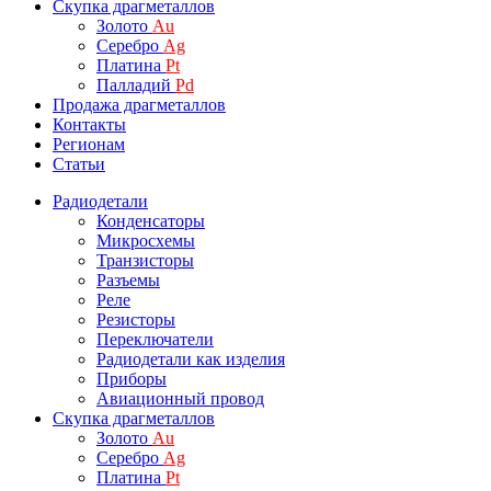
Скупка драгметаллов
Золото
Au
Серебро
Ag
Платина
Pt
Палладий
Pd
Продажа драгметаллов
Контакты
Регионам
Статьи
Радиодетали
Конденсаторы
Микросхемы
Транзисторы
Разъемы
Реле
Резисторы
Переключатели
Радиодетали как изделия
Приборы
Авиационный провод
Скупка драгметаллов
Золото
Au
Серебро
Ag
Платина
Pt