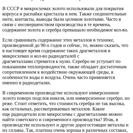
В СССР в микросхемах золото использовали для покрытия
корпуса и распайки кристалла в нем. Также соединительные
нити, контакты, выводы были целиком золотыми. Часто в
связи с несовершенством производства в те времена,
содержание золота и серебра превышало необходимое кол-во.
Если сравнивать содержание этих металлов в технике,
произведенной до 90-х годов и сейчас, то, можно сказать, что
в настоящее время содержание таких драгметаллов в
микросхемах и кол-во радиодеталей с
драгметаллами стремится к нулю. Серебро не уступает по
показаниям теплопроводности, также обладает достаточным
сопротивлением к воздействию окружающей среды, в
особенности воды и воздуха. Очень часто применяется
именно в радиодеталях.
В современном производстве используют иммерсионное
золото поверх подслоя никеля, или иммерсионное серебро, но
реже. Стоит отметить, что стоимость серебра не так высока,
как остальных, рассматриваемых металлов. Какие
еще радиодетали или микросхемы с драгметаллами можно
найти советского и современного производства? Итак, в
производстве используют и другие дорогостоящие металлы и
их сплавы. Так, платина очень хороша в различных составах,