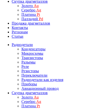
Скупка драгметаллов
Золото
Au
Серебро
Ag
Платина
Pt
Палладий
Pd
Продажа драгметаллов
Контакты
Регионам
Статьи
Радиодетали
Конденсаторы
Микросхемы
Транзисторы
Разъемы
Реле
Резисторы
Переключатели
Радиодетали как изделия
Приборы
Авиационный провод
Скупка драгметаллов
Золото
Au
Серебро
Ag
Платина
Pt