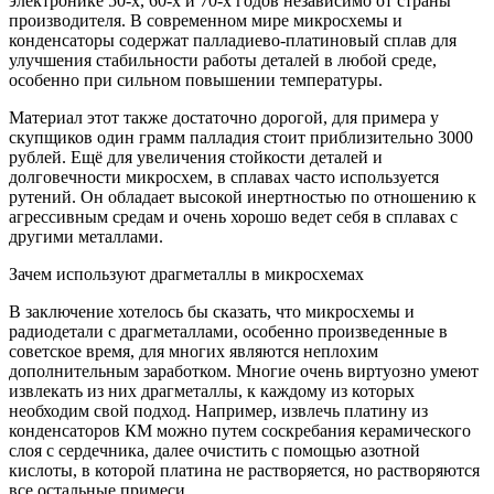
электронике 50-х, 60-х и 70-х годов независимо от страны
производителя. В современном мире микросхемы и
конденсаторы содержат палладиево-платиновый сплав для
улучшения стабильности работы деталей в любой среде,
особенно при сильном повышении температуры.
Материал этот также достаточно дорогой, для примера у
скупщиков один грамм палладия стоит приблизительно 3000
рублей. Ещё для увеличения стойкости деталей и
долговечности микросхем, в сплавах часто используется
рутений. Он обладает высокой инертностью по отношению к
агрессивным средам и очень хорошо ведет себя в сплавах с
другими металлами.
Зачем используют драгметаллы в микросхемах
В заключение хотелось бы сказать, что микросхемы и
радиодетали с драгметаллами, особенно произведенные в
советское время, для многих являются неплохим
дополнительным заработком. Многие очень виртуозно умеют
извлекать из них драгметаллы, к каждому из которых
необходим свой подход. Например, извлечь платину из
конденсаторов КМ можно путем соскребания керамического
слоя с сердечника, далее очистить с помощью азотной
кислоты, в которой платина не растворяется, но растворяются
все остальные примеси.