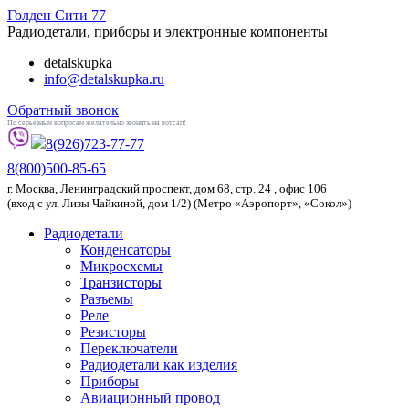
Голден
Сити 77
Радиодетали, приборы и электронные компоненты
detalskupka
info@detalskupka.ru
Обратный звонок
По серьезным вопросам желательно звонить на вотсап!
8(926)
723-77-77
8(800)
500-85-65
г.
Москва
,
Ленинградский проспект, дом 68, стр. 24
, офис 106
(вход с ул. Лизы Чайкиной, дом 1/2) (Метро «Аэропорт», «Сокол»)
Радиодетали
Конденсаторы
Микросхемы
Транзисторы
Разъемы
Реле
Резисторы
Переключатели
Радиодетали как изделия
Приборы
Авиационный провод