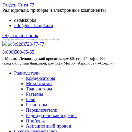
Голден
Сити 77
Радиодетали, приборы и электронные компоненты
detalskupka
info@detalskupka.ru
Обратный звонок
По серьезным вопросам желательно звонить на вотсап!
8(926)
723-77-77
8(800)
500-85-65
г.
Москва
,
Ленинградский проспект, дом 68, стр. 24
, офис 106
(вход с ул. Лизы Чайкиной, дом 1/2) (Метро «Аэропорт», «Сокол»)
Радиодетали
Конденсаторы
Микросхемы
Транзисторы
Разъемы
Реле
Резисторы
Переключатели
Радиодетали как изделия
Приборы
Авиационный провод
Скупка драгметаллов