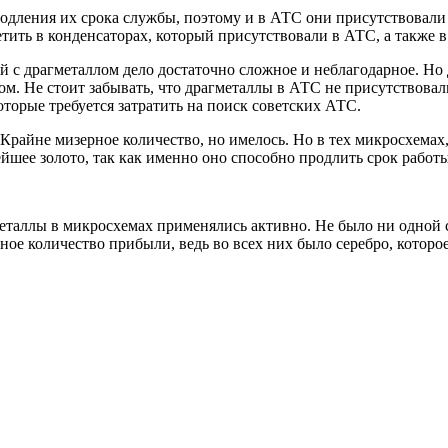
дления их срока службы, поэтому и в АТС они присутствовали и
ить в конденсаторах, который присутствовали в АТС, а также в 
й с драгметаллом дело достаточно сложное и неблагодарное. Но
ом. Не стоит забывать, что драгметаллы в АТС не присутствовал
оторые требуется затратить на поиск советских АТС.
. Крайне мизерное количество, но имелось. Но в тех микросхема
ейшее золото, так как именно оно способно продлить срок работ
таллы в микросхемах применялись активно. Не было ни одной со
е количество прибыли, ведь во всех них было серебро, которое