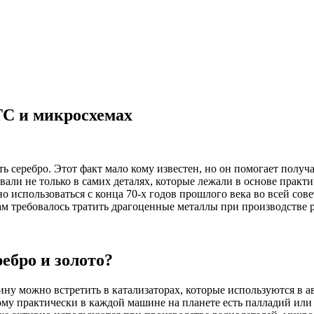
ТС и микросхемах
ь серебро. Этот факт мало кому известен, но он помогает полу
али не только в самих деталях, которые лежали в основе практ
о использоваться с конца 70-х годов прошлого века во всей сов
м требовалось тратить драгоценные металлы при производстве 
ебро и золото?
ину можно встретить в катализаторах, которые используются в 
тому практически в каждой машине на планете есть палладий или