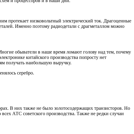
схем и процессоров и в наши дни.
о ним протекает низковольтный электрический ток. Драгоценные
деталей. Именно поэтому радиодетали с драгметаллом можно
Многие обыватели в наше время ломают голову над тем, почему
 электронике китайского производства попросту нет
лям получать наибольшую выручку.
енялось серебро.
рах. В них также не было золотосодержащих транзисторов. Но
 всех АТС советского производства. Также не редки случаи