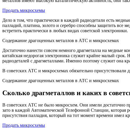
металлов имеют высокую каталитическую активность, они такж
Продать микросхемы
Дело в том, что практически в каждой радиодетали есть медны
палладий, платина, золото и серебро способны защитить все м
встретить практически в любых видах советской электроники.
Содержание драгоценных металлов в АТС и микросхемах
Достаточно нанести совсем немного драгметалла на медные кон
китайская недорогая электроника служит крайне малый срок. Н
радиодеталей с драгметаллами. Именно поэтому служит она кр
В советских АТС и микросхемах обязательно присутствовали д
Содержание драгоценных металлов в АТС и микросхемах
Сколько драгметаллов и каких в совет
В советских АТС не было микросхем. Они имели достаточно пр
зато в каждой Автоматической Телефонной Станции, которая ро
присутствия палладия, который на тот момент времени имел к
Продать микросхемы