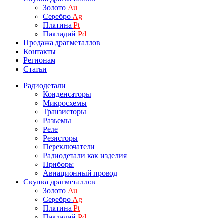
Золото
Au
Серебро
Ag
Платина
Pt
Палладий
Pd
Продажа драгметаллов
Контакты
Регионам
Статьи
Радиодетали
Конденсаторы
Микросхемы
Транзисторы
Разъемы
Реле
Резисторы
Переключатели
Радиодетали как изделия
Приборы
Авиационный провод
Скупка драгметаллов
Золото
Au
Серебро
Ag
Платина
Pt
Палладий
Pd