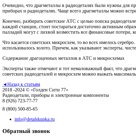
Очевидно, что драгметаллы в радиодеталях были нужны для про
приборах и радиодеталях. Чаще всего драгметаллы можно встрет
Конечно, разбирать советские АТС с целью поиска радиодетале
каждой станции, стоит постараться достаточно активным образ
палладий могут с лихвой возместить все финансовые потери, к
Что касается советских микросхем, то во всех имелось серебро
использовалось золото. Причем, как указывают эксперты, чист
Содержание драгоценных металлов в АТС и микросхемах
Эксперты также отмечают и тот немаловажный факт, что драгме
советских радиодеталей и микросхем можно выжать максимально
◄
Назад к статьям
2018 -2024 © «Голден Сити 77»
Радиодетали, приборы и электронные компоненты
8 (926)
723-77-77
8 (800)
500-85-65
info@detalskupka.ru
Обратный звонок