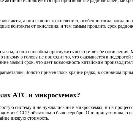
е активно используются при производстве радиодеталей, микро
е контакты, а они склоны к окислению, особенно тогда, когда п
едные контакты от окисления, и тем самым продлить срок радио
такты, и они способны прослужить десятки лет без окисления. 
о никому в голову не приходит то, что оказывается в недорогой
айне малый срок, что дает возможность китайским производите
рагметаллы. Золото применялось крайне редко, в основном прим
ских АТС и микросхемах?
остую систему и не нуждались ни в микросхемах, ни в процессо
дом из СССР, обязательно было серебро. Оно присутствовало во
райне низкую стоимость.