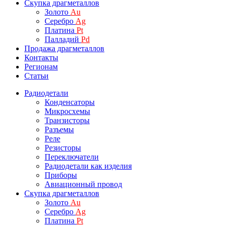
Скупка драгметаллов
Золото
Au
Серебро
Ag
Платина
Pt
Палладий
Pd
Продажа драгметаллов
Контакты
Регионам
Статьи
Радиодетали
Конденсаторы
Микросхемы
Транзисторы
Разъемы
Реле
Резисторы
Переключатели
Радиодетали как изделия
Приборы
Авиационный провод
Скупка драгметаллов
Золото
Au
Серебро
Ag
Платина
Pt