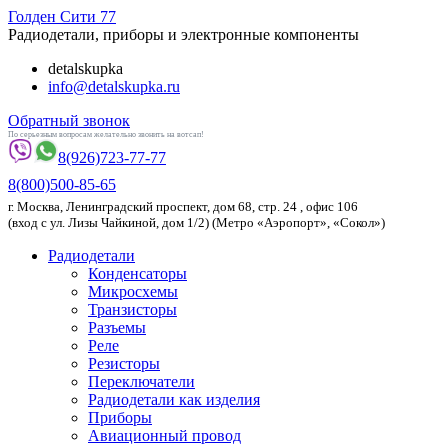
Голден
Сити 77
Радиодетали, приборы и электронные компоненты
detalskupka
info@detalskupka.ru
Обратный звонок
По серьезным вопросам желательно звонить на вотсап!
8(926)
723-77-77
8(800)
500-85-65
г.
Москва
,
Ленинградский проспект, дом 68, стр. 24
, офис 106
(вход с ул. Лизы Чайкиной, дом 1/2) (Метро «Аэропорт», «Сокол»)
Радиодетали
Конденсаторы
Микросхемы
Транзисторы
Разъемы
Реле
Резисторы
Переключатели
Радиодетали как изделия
Приборы
Авиационный провод