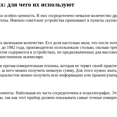
: для чего их используют
 особую ценность. В них сосредоточено немалое количество др
руппы. Именно советские устройства принимают в пункты скупки.
ь маленьком количестве. Его доля настолько мала, что после по
о 1982 года, производители использовали столько, сколько тре
нтов содержится в устройствах, не предназначенных для массов
динственном экземпляре.
рочая измерительная техника, которая не теряет своей практич
 за него можно получить немалую сумму. Для этого нужно знать,
специалистов можно получить всю информацию или проконсульти
ненты. Набольшая их часть сосредоточена в осциллографах. Эт
вы, так как этот прибор должен показывать самые точные измер