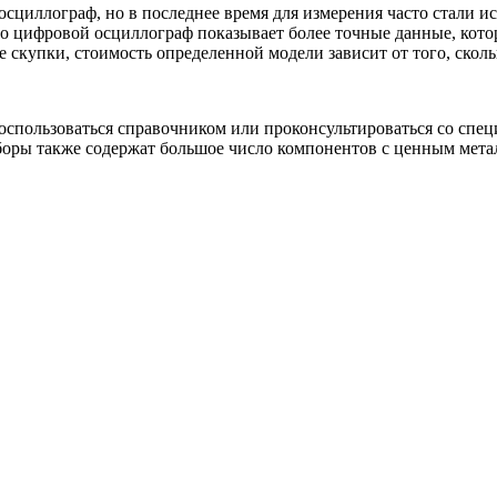
сциллограф, но в последнее время для измерения часто стали и
 Но цифровой осциллограф показывает более точные данные, кот
скупки, стоимость определенной модели зависит от того, сколь
оспользоваться справочником или проконсультироваться со спе
ры также содержат большое число компонентов с ценным метал