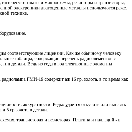
 интересуют платы и микросхемы, резисторы и транзисторы,
еменной электроники драгоценные металлы используются реже.
жной технике.
борудование.
щим соответствующие лицензии. Как же обычному человеку
циальные таблицы, содержащие перечень радиоэлементов с
, тип детали. Ведь из года в год электронные элементы
радиолампа ГМИ-19 содержит аж 16 гр. золота, в то время как
дчивости, аккуратности. Редко удается откусить или выпаять
и 5 гр золота в детали.
хемах, транзисторах и резисторах. Платина и палладий - в