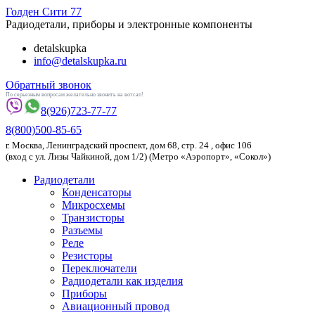
Голден
Сити 77
Радиодетали, приборы и электронные компоненты
detalskupka
info@detalskupka.ru
Обратный звонок
По серьезным вопросам желательно звонить на вотсап!
8(926)
723-77-77
8(800)
500-85-65
г.
Москва
,
Ленинградский проспект, дом 68, стр. 24
, офис 106
(вход с ул. Лизы Чайкиной, дом 1/2) (Метро «Аэропорт», «Сокол»)
Радиодетали
Конденсаторы
Микросхемы
Транзисторы
Разъемы
Реле
Резисторы
Переключатели
Радиодетали как изделия
Приборы
Авиационный провод