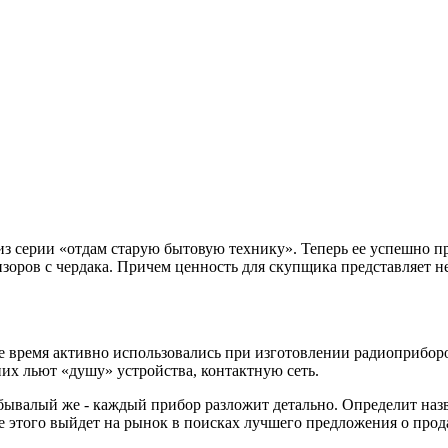
 из серии «отдам старую бытовую технику». Теперь ее успешно
оров с чердака. Причем ценность для скупщика представляет не
ское время активно использовались при изготовлении радиоприбо
их льют «душу» устройства, контактную сеть.
валый же - каждый прибор разложит детально. Определит назва
е этого выйдет на рынок в поисках лучшего предложения о прод