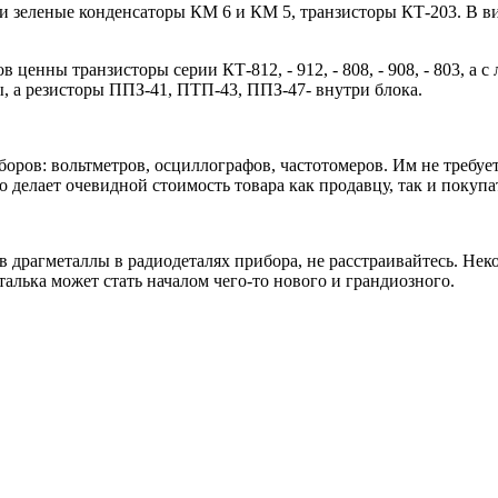
ли зеленые конденсаторы КМ 6 и КМ 5, транзисторы КТ-203. В 
нны транзисторы серии КТ-812, - 912, - 808, - 908, - 803, а с 
ы, а резисторы ППЗ-41, ПТП-43, ППЗ-47- внутри блока.
оров: вольтметров, осциллографов, частотомеров. Им не требует
 делает очевидной стоимость товара как продавцу, так и покупа
жив драгметаллы в радиодеталях прибора, не расстраивайтесь. Не
лька может стать началом чего-то нового и грандиозного.