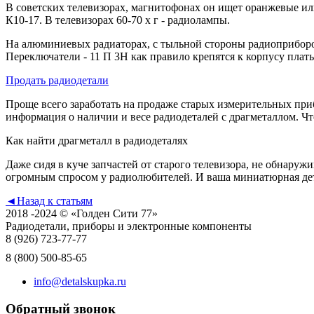
В советских телевизорах, магнитофонах он ищет оранжевые и
К10-17. В телевизорах 60-70 х г - радиолампы.
На алюминиевых радиаторах, с тыльной стороны радиоприборов це
Переключатели - 11 П 3Н как правило крепятся к корпусу плат
Продать радиодетали
Проще всего заработать на продаже старых измерительных приб
информация о наличии и весе радиодеталей с драгметаллом. Что
Как найти драгметалл в радиодеталях
Даже сидя в куче запчастей от старого телевизора, не обнару
огромным спросом у радиолюбителей. И ваша миниатюрная дета
◄
Назад к статьям
2018 -2024 © «Голден Сити 77»
Радиодетали, приборы и электронные компоненты
8 (926)
723-77-77
8 (800)
500-85-65
info@detalskupka.ru
Обратный звонок