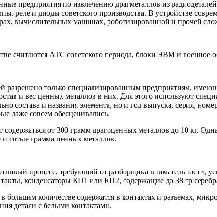
ные предприятия по извлечению драгметаллов из радиодеталей,
мпы, реле и диоды советского производства. В устройстве совр
рах, вычислительных машинах, роботизированной и прочей сло
тве считаются АТС советского периода, блоки ЭВМ и военное о
лей разрешено только специализированным предприятиям, имею
состав и вес ценных металлов в них. Для этого используют спе
но состава и названия элемента, но и год выпуска, серия, номер
рые даже совсем обесценивались.
одержаться от 300 грамм драгоценных металлов до 10 кг. Одна 
 и сотые грамма ценных металлов.
отливый процесс, требующий от разборщика внимательности, уси
такты, конденсаторы КП1 или КП2, содержащие до 38 гр серебра 
 большем количестве содержатся в контактах и разъемах, микрос
ния детали с белыми контактами.