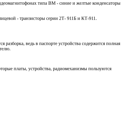
видеомагнитофонах типа ВМ - синие и желтые конденсаторы
лицевой - транзисторы серии 2Т- 911Б и КТ-911.
ся разборка, ведь в паспорте устройства содержится полная
телю.
которые платы, устройства, радиомеханизмы пользуются