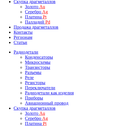
Скупка драгметаллов
Золото
Au
Серебро
Ag
Платина
Pt
Палладий
Pd
Продажа драгметаллов
Контакты
Регионам
Статьи
Радиодетали
Конденсаторы
Микросхемы
Транзисторы
Разъемы
Реле
Резисторы
Переключатели
Радиодетали как изделия
Приборы
Авиационный провод
Скупка драгметаллов
Золото
Au
Серебро
Ag
Платина
Pt