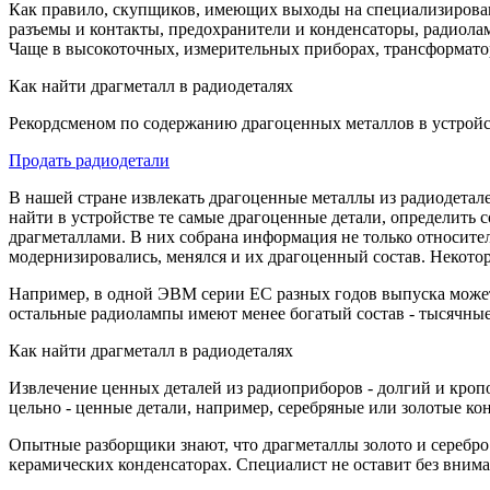
Как правило, скупщиков, имеющих выходы на специализирован
разъемы и контакты, предохранители и конденсаторы, радиола
Чаще в высокоточных, измерительных приборах, трансформато
Как найти драгметалл в радиодеталях
Рекордсменом по содержанию драгоценных металлов в устройс
Продать радиодетали
В нашей стране извлекать драгоценные металлы из радиодета
найти в устройстве те самые драгоценные детали, определить 
драгметаллами. В них собрана информация не только относитель
модернизировались, менялся и их драгоценный состав. Некото
Например, в одной ЭВМ серии ЕС разных годов выпуска может с
остальные радиолампы имеют менее богатый состав - тысячные
Как найти драгметалл в радиодеталях
Извлечение ценных деталей из радиоприборов - долгий и кроп
цельно - ценные детали, например, серебряные или золотые кон
Опытные разборщики знают, что драгметаллы золото и серебро в
керамических конденсаторах. Специалист не оставит без внима